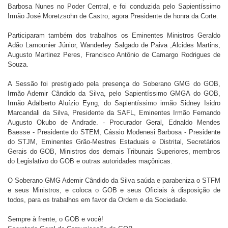
Barbosa Nunes no Poder Central, e foi conduzida pelo Sapientíssimo
Irmão José Moretzsohn de Castro, agora Presidente de honra da Corte.
Participaram também dos trabalhos os Eminentes Ministros Geraldo
Adão Lamounier Júnior, Wanderley Salgado de Paiva ,Alcides Martins,
Augusto Martinez Peres, Francisco Antônio de Camargo Rodrigues de
Souza.
A Sessão foi prestigiado pela presença do Soberano GMG do GOB,
Irmão Ademir Cândido da Silva, pelo Sapientíssimo GMGA do GOB,
Irmão Adalberto Aluízio Eyng, do Sapientíssimo irmão Sidney Isidro
Marcandali da Silva, Presidente da SAFL, Eminentes Irmão Fernando
Augusto Okubo de Andrade. - Procurador Geral, Ednaldo Mendes
Baesse - Presidente do STEM, Cássio Modenesi Barbosa - Presidente
do STJM, Eminentes Grão-Mestres Estaduais e Distrital, Secretários
Gerais do GOB, Ministros dos demais Tribunais Superiores, membros
do Legislativo do GOB e outras autoridades maçônicas.
O Soberano GMG Ademir Cândido da Silva saúda e parabeniza o STFM
e seus Ministros, e coloca o GOB e seus Oficiais à disposição de
todos, para os trabalhos em favor da Ordem e da Sociedade.
Sempre à frente, o GOB e você!