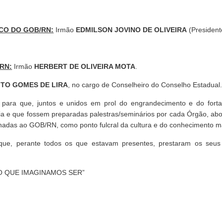
CO DO GOB/RN:
Irmão
EDMILSON JOVINO DE OLIVEIRA
(President
RN:
Irmão
HERBERT DE OLIVEIRA MOTA
.
ITO GOMES DE LIRA
, no cargo de Conselheiro do Conselho Estadual
para que, juntos e unidos em prol do engrandecimento e do fort
cia e que fossem preparadas palestras/seminários por cada Órgão, ab
ionadas ao GOB/RN, como ponto fulcral da cultura e do conhecimento m
ue, perante todos os que estavam presentes, prestaram os se
O QUE IMAGINAMOS SER”