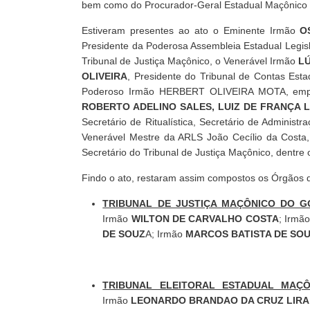
bem como do Procurador-Geral Estadual Maçônico
Estiveram presentes ao ato o Eminente Irmão
O
Presidente da Poderosa Assembleia Estadual Legis
Tribunal de Justiça Maçônico, o Venerável Irmão
LÚ
OLIVEIRA
, Presidente do Tribunal de Contas Est
Poderoso Irmão HERBERT OLIVEIRA MOTA, empo
ROBERTO ADELINO SALES, LUIZ DE FRANÇA
Secretário de Ritualística, Secretário de Adminis
Venerável Mestre da ARLS João Cecílio da Costa
Secretário do Tribunal de Justiça Maçônico, dentre
Findo o ato, restaram assim compostos os Órgãos
TRIBUNAL DE JUSTIÇA MAÇÔNICO DO G
Irmão
WILTON DE CARVALHO COSTA
; Irmã
DE SOUZ
A; Irmão
MARCOS BATISTA DE SO
TRIBUNAL ELEITORAL ESTADUAL MAÇÔ
Irmão
LEONARDO BRANDAO DA CRUZ LIRA