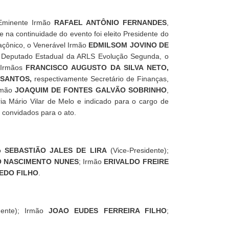
Eminente Irmão
RAFAEL ANTÔNIO FERNANDES
,
e na continuidade do evento foi eleito Presidente do
Maçônico, o Venerável Irmão
EDMILSOM JOVINO DE
 Deputado Estadual da ARLS Evolução Segunda, o
 Irmãos
FRANCISCO AUGUSTO DA SILVA NETO,
 SANTOS,
respectivamente Secretário de Finanças,
Irmão
JOAQUIM DE FONTES GALVÃO SOBRINHO
,
 Mário Vilar de Melo e indicado para o cargo de
 convidados para o ato.
ão
SEBASTIÃO JALES DE LIRA
(Vice-Presidente);
O NASCIMENTO NUNES
; Irmão
ERIVALDO FREIRE
EDO FILHO
.
dente); Irmão
JOAO EUDES FERREIRA FILHO
;