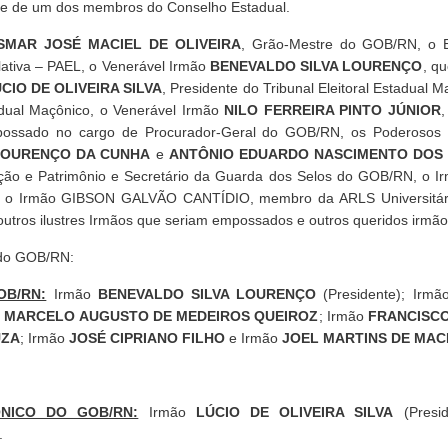
 e de um dos membros do Conselho Estadual.
SMAR JOSÉ MACIEL DE OLIVEIRA
, Grão-Mestre do GOB/RN, o 
lativa – PAEL, o Venerável Irmão
BENEVALDO SILVA LOURENÇO
, qu
CIO DE OLIVEIRA SILVA
, Presidente do Tribunal Eleitoral Estadual 
adual Maçônico, o Venerável Irmão
NILO FERREIRA PINTO JÚNIOR
,
ssado no cargo de Procurador-Geral do GOB/RN, os Poderosos
 LOURENÇO DA CUNHA
e
ANTÔNIO EDUARDO NASCIMENTO DOS
tração e Patrimônio e Secretário da Guarda dos Selos do GOB/RN, o 
, o Irmão GIBSON GALVÃO CANTÍDIO, membro da ARLS Universitária
 outros ilustres Irmãos que seriam empossados e outros queridos irmão
 do GOB/RN:
OB/RN:
Irmão
BENEVALDO SILVA LOURENÇO
(Presidente); Irm
o
MARCELO AUGUSTO DE MEDEIROS QUEIROZ
; Irmão
FRANCISC
UZA
; Irmão
JOSÉ CIPRIANO FILHO
e Irmão
JOEL MARTINS DE MAC
NICO DO GOB/RN:
Irmão
LÚCIO DE OLIVEIRA SILVA
(Presi
.