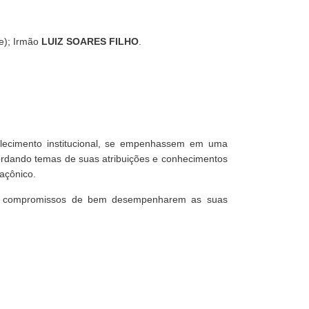
e); Irmão
LUIZ SOARES FILHO
.
.
alecimento institucional, se empenhassem em uma
ordando temas de suas atribuições e conhecimentos
açônico.
us compromissos de bem desempenharem as suas