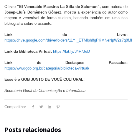
O livro
“El Venerable Maestro: La Silla de Salomón”,
com autoria de
Josep-Lluís Domènech Gómez
, mostra a experiência do autor como
maçom e venerável de forma sucinta, baseado também em uma rica
bibliografia sobre o assunto.
Link do Livro:
https://drive.google.com/drive/folders/11YI_ETMlph8gPKMNeNpW2z7q8MD
Link da Biblioteca Virtual:
https://bit.ly/34F7JeD
Link de Destaques Passados:
https://www.gob.org.br/categoria/biblioteca-virtual/
Esse é o GOB JUNTO DE VOCÊ CULTURAL!
Secretaria Geral de Comunicação e Informática
Compartilhar
Posts relacionados