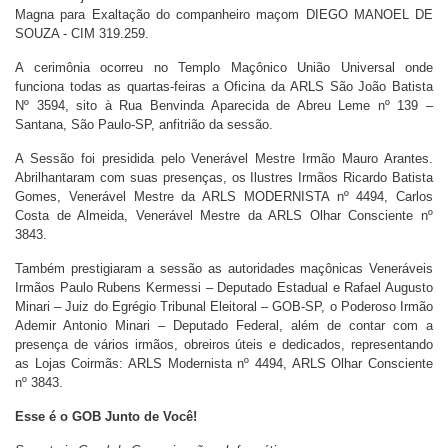
Magna para Exaltação do companheiro maçom DIEGO MANOEL DE
SOUZA - CIM 319.259.
A cerimônia ocorreu no Templo Maçônico União Universal onde
funciona todas as quartas-feiras a Oficina da ARLS São João Batista
Nº 3594, sito à Rua Benvinda Aparecida de Abreu Leme nº 139 –
Santana, São Paulo-SP, anfitrião da sessão.
A Sessão foi presidida pelo Venerável Mestre Irmão Mauro Arantes.
Abrilhantaram com suas presenças, os Ilustres Irmãos Ricardo Batista
Gomes, Venerável Mestre da ARLS MODERNISTA nº 4494, Carlos
Costa de Almeida, Venerável Mestre da ARLS Olhar Consciente nº
3843.
Também prestigiaram a sessão as autoridades maçônicas Veneráveis
Irmãos Paulo Rubens Kermessi – Deputado Estadual e Rafael Augusto
Minari – Juiz do Egrégio Tribunal Eleitoral – GOB-SP, o Poderoso Irmão
Ademir Antonio Minari – Deputado Federal, além de contar com a
presença de vários irmãos, obreiros úteis e dedicados, representando
as Lojas Coirmãs: ARLS Modernista nº 4494, ARLS Olhar Consciente
nº 3843.
Esse é o GOB Junto de Você!