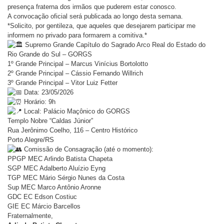
presença fraterna dos irmãos que puderem estar conosco.
A convocação oficial será publicada ao longo desta semana.
*Solicito, por gentileza, que aqueles que desejarem participar me
informem no privado para formarem a comitiva.*
Supremo Grande Capítulo do Sagrado Arco Real do Estado do
Rio Grande do Sul – GORGS
1º Grande Principal – Marcus Vinícius Bortolotto
2º Grande Principal – Cássio Fernando Willrich
3º Grande Principal – Vitor Luiz Fetter
Data: 23/05/2026
Horário: 9h
Local: Palácio Maçônico do GORGS
Templo Nobre “Caldas Júnior”
Rua Jerônimo Coelho, 116 – Centro Histórico
Porto Alegre/RS
Comissão de Consagração (até o momento):
PPGP MEC Arlindo Batista Chapeta
SGP MEC Adalberto Aluízio Eyng
TGP MEC Mário Sérgio Nunes da Costa
Sup MEC Marco Antônio Aronne
GDC EC Edson Costiuc
GIE EC Márcio Barcellos
Fraternalmente,